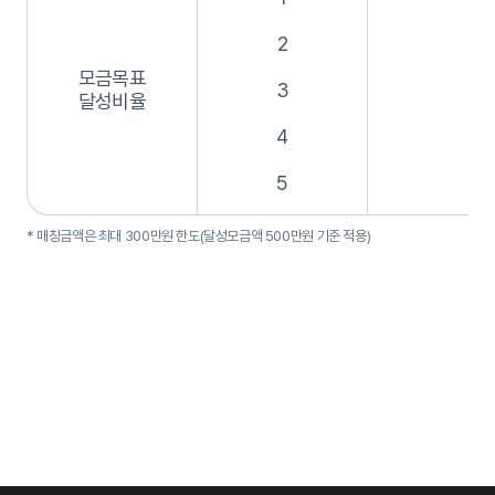
2
4
모금목표
3
6
달성비율
4
8
5
* 매칭금액은 최대 300만원 한도(달성모금액 500만원 기준 적용)