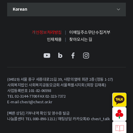
현재 선택된 언어
Korean
언어 선택 메뉴 열기
개인정보처리방침
이메일주소무단수집거부
인재채용
찾아오시는 길
(04519) 서울 중구 세종대로21길 39, 사랑의열매 회관 2층 (정동 1-17)
사회복지법인 사회복지공동모금회 서울특별시지회 (회장 김재록)
사업등록번호 101-82-06598
TEL 02-3144-7700 FAX 02-323-7372
E-mail
chest@chest.or.kr
[빠른 상담] 기부내역 확인 및 영수증 발급
나눔콜센터 TEL 080-890-1212 / 채팅상담 카카오톡ID chest_talk