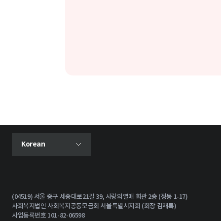
현재 선택된 언어
Korean
언어 선택 메뉴 열기
(04519) 서울 중구 세종대로21길 39, 사랑의열매 회관 2층 (정동 1-17)
사회복지법인 사회복지공동모금회 서울특별시지회 (회장 김재록)
사업등록번호 101-82-06598