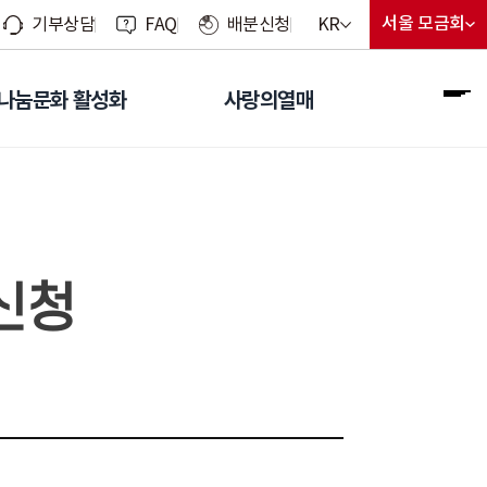
현재 선택된 언어
서울 모금회
KR
기부상담
FAQ
배분신청
지회 선
현재 선
언어 선택 메뉴 열기
나눔문화 활성화
사랑의열매
전
신청